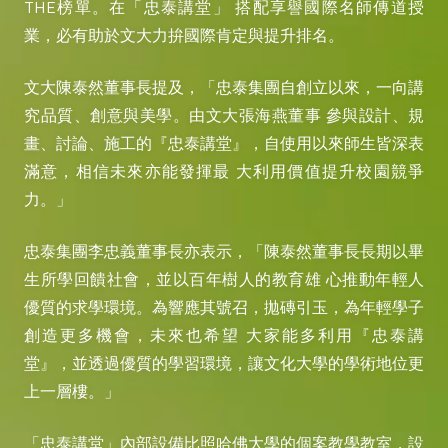
THE榜單。在「忠泰講堂」 搭配享譽國際名師傳道授
業，必有助於文大力拚國際肯定與提升排名。
文大陳泰然董事長提及，「忠泰集團自創立以來，一向講
究品質、創意與美學。由文大張海燕董事 參與設計、規
畫、討論、施工的『忠泰講堂』，自使用以來師生皆深表
滿意，相信未來亦能發揮最 大利用價值提升校園競爭
力。」
忠泰集團李忠義董事長亦表示，「陳泰然董事長長期以畢
生所學回饋社會，並以百年樹人的教育雄 心推動年輕人
優質的求學環境。為響應其號召，拋磚引玉，為年輕學子
創造更多機會，未來也希望 大家能多利用『忠泰講
堂』，並透過優質的學習環境，讓文化大學的學術地位更
上一層樓。」
「忠泰講堂」內部設備比照哈佛大學的個案教學教室，設