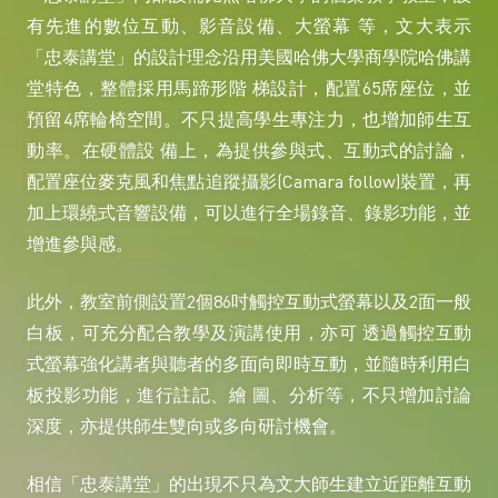
有先進的數位互動、影音設備、大螢幕 等，文大表示
「忠泰講堂」的設計理念沿用美國哈佛大學商學院哈佛講
堂特色，整體採用馬蹄形階 梯設計，配置65席座位，並
預留4席輪椅空間。不只提高學生專注力，也增加師生互
動率。在硬體設 備上，為提供參與式、互動式的討論，
配置座位麥克風和焦點追蹤攝影(Camara follow)裝置，再
加上環繞式音響設備，可以進行全場錄音、錄影功能，並
增進參與感。
此外，教室前側設置2個86吋觸控互動式螢幕以及2面一般
白板，可充分配合教學及演講使用，亦可 透過觸控互動
式螢幕強化講者與聽者的多面向即時互動，並隨時利用白
板投影功能，進行註記、繪 圖、分析等，不只增加討論
深度，亦提供師生雙向或多向研討機會。
相信「忠泰講堂」的出現不只為文大師生建立近距離互動