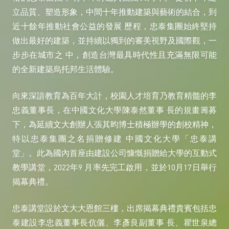
立品質、塑造形象，中間十年推動建築與藝術的結合，到
近十餘年推動社會公益的發展 歷程，忠泰集團始終堅持
做出最好的建築，並持續以獨到的審美視野及國際觀，一
步步在城市之 中，創造台灣最具時代性且充滿無限可能
的全新建築烏托邦生活體驗。
向來深諳教育為百年大計，校園人才培育乃教育精髓的李
忠義董事長，在中國文化大學陳泰然董事 長的規畫籌募
下，為延續文大創辦人張其昀博士積極辦學的創校精神，
特以忠泰集團之名捐贈修建 中國文化大學「忠泰講
堂」。此為國內首座由建設公司慷慨捐贈給大學的互動式
教學講堂，2022年9 月率先完工啟用，並於10月17日舉行
揭幕典禮。
忠泰講堂設於文大大恩館三樓，出席揭幕典禮貴賓包括忠
泰建設李忠義董事長伉儷、李彥良副董事 長、瞿世泉總