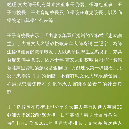
經理;文大師長則有陳泰然董事長伉儷、張海燕董事、王
子奇校長、王淑音副校長及 商學院汪進揚院長，以及商
學院老師與學生代表等。
王子奇校長表示，「由忠泰集團所捐贈的互動式『忠泰講
堂』，力邀文大名譽教授歐豪年大師為講 堂題字，為師
生提供優質的教學環境，尤以商學院學生受惠良多，亦具
有歷史傳承意義。因六十年 前文大創校即有賴菲律賓僑
領莊萬里資助的創校基金挹助，方能建成第一棟館樓。此
次『忠泰講 堂』的捐贈，不僅有助文化大學永續發展，
亦展現忠泰集團在文化傳承與實踐企業責任的社會典
範。」
王子奇校長在典禮上也分享文大繼去年首度進入英國QS
亞洲大學2022前450大後，日前英國「泰晤 士高等教育」
特刊(THE)公布2023年世界大學排名，文大亦首次進入